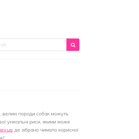
ch
, великі породи собак можуть
ої унікальні риси, якими може
iev.ua
, де зібрано чимало корисної
я?