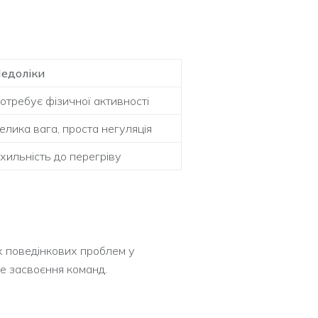
едоліки
отребує фізичної активності
елика вага, проста негуляція
хильність до перегріву
х поведінкових проблем у
е засвоєння команд.