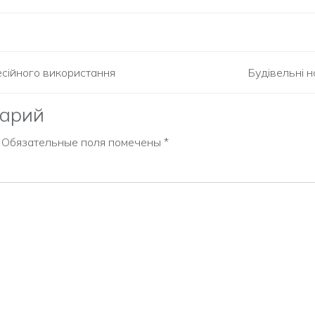
есійного використання
Будівельні н
арий
Обязательные поля помечены
*