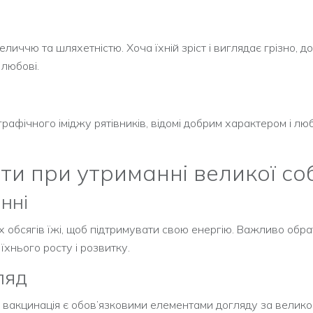
величчю та шляхетністю. Хоча їхній зріст і виглядає грізно, д
 любові.
рафічного іміджу рятівників, відомі добрим характером і лю
ти при утриманні великої со
нні
 обсягів їжі, щоб підтримувати свою енергію. Важливо обр
 їхнього росту і розвитку.
ляд
та вакцинація є обов’язковими елементами догляду за вели