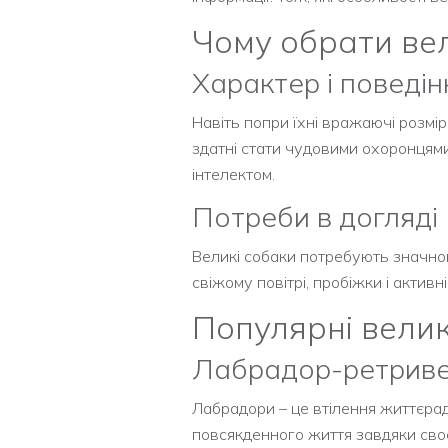
Чому обрати ве
Характер і поведін
Навіть попри їхні вражаючі розмір
здатні стати чудовими охоронцями
інтелектом.
Потреби в догляді
Великі собаки потребують значног
свіжому повітрі, пробіжки і актив
Популярні велик
Лабрадор-ретрив
Лабрадори – це втілення життєраді
повсякденного життя завдяки своє