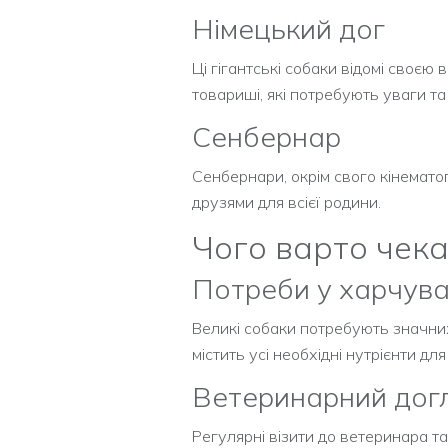
Німецький дог
Ці гігантські собаки відомі своєю 
товариші, які потребують уваги та
Сенбернар
Сенбернари, окрім свого кінематог
друзями для всієї родини.
Чого варто чека
Потреби у харчува
Великі собаки потребують значних
містить усі необхідні нутрієнти для
Ветеринарний дог
Регулярні візити до ветеринара 