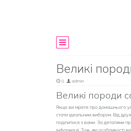
Skip to content
Main Navigation
Великі пород
()
admin
Великі породи с
Якщо ви мрієте про домашнього у
стати ідеальним вибором. Від дру
поділитися з вами. За деталями 
інформації. Тож, які особливості 