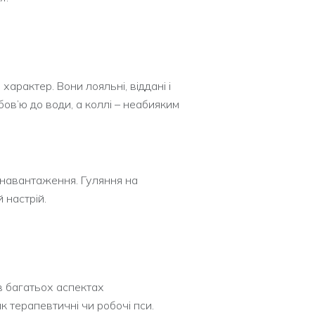
арактер. Вони лояльні, віддані і
ов’ю до води, а коллі – неабияким
 навантаження. Гуляння на
 настрій.
 в багатьох аспектах
 терапевтичні чи робочі пси.