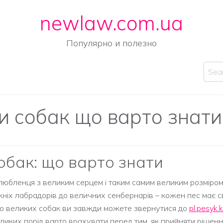
newlaw.com.ua
Популярно и полезно
Sear
и собак що варто знати
обак: що варто знати
любленця з великим серцем і таким самим великим розміром
жніх лабрадорів до величних сенбернарів – кожен пес має св
про великих собак ви завжди можете звернутися до
pl.pesyk.k
великих порід варто врахувати перед тим, як прийняти рішенн