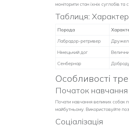
моніторити стан їхніх суглобів та
Таблиця: Характер
Порода
Характ
Лабрадор-ретривер
Дружелю
Німецький дог
Велични
Сенбернар
Доброду
Особливості тр
Початок навчання
Почати навчання великих собак п
майбутньому. Використовуйте поз
Соціалізація