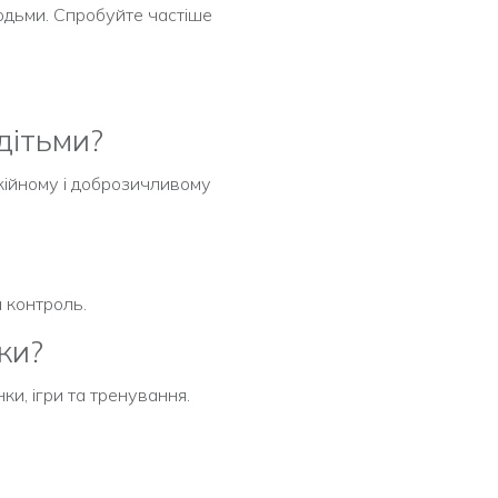
людьми. Спробуйте частіше
дітьми?
кійному і доброзичливому
 контроль.
ки?
ки, ігри та тренування.