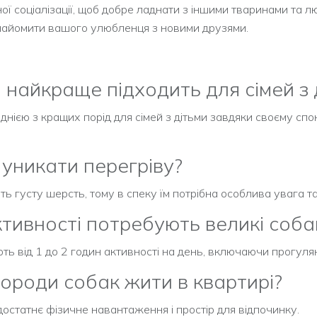
ї соціалізації, щоб добре ладнати з іншими тваринами та 
знайомити вашого улюбленця з новими друзями.
 найкраще підходить для сімей з 
ією з кращих порід для сімей з дітьми завдяки своєму спо
 уникати перегріву?
густу шерсть, тому в спеку їм потрібна особлива увага та
ктивності потребують великі соба
ь від 1 до 2 годин активності на день, включаючи прогулян
породи собак жити в квартирі?
достатнє фізичне навантаження і простір для відпочинку.