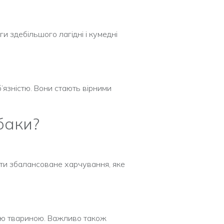
оги здебільшого лагідні і кумедні
б’язністю. Вони стають вірними
баки?
ати збалансоване харчування, яке
кою твариною. Важливо також