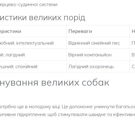
 серцево-судинної системи.
истики великих порід
еристики
Переваги
Н
бний, інтелектуальний
Відмінний сімейний пес
П
й, лагідний
Вірний компаньйон
В
шний, спокійний
Лагідний охоронець
С
енування великих собак
отрібно ще в молодому віці. Це допоможе уникнути багатьо
итивне підкріплення, щоб стимулювати швидке та ефективн