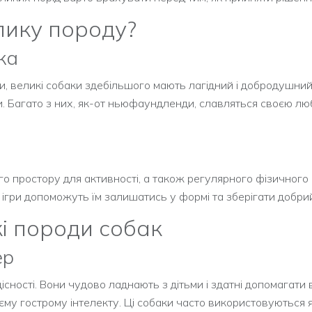
лику породу?
ка
и, великі собаки здебільшого мають лагідний і добродушний х
. Багато з них, як-от ньюфаундленди, славляться своєю люб
о простору для активності, а також регулярного фізичного
ні ігри допоможуть їм залишатись у формі та зберігати добрий
і породи собак
ер
сності. Вони чудово ладнають з дітьми і здатні допомагати
му гострому інтелекту. Ці собаки часто використовуються як