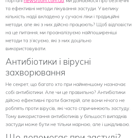
порталі
newsroom.com.ua
, ми дізнаємося про безпечні
та ефективні методи лікування застуди. У велику
кількість надії вкладено у сучасні ліки і традиційні
методи, але які з них дійсно працюють? Щоб відповісти
на це питання, ми проаналізуємо найпоширеніші
методи та з’ясуємо, які з них доцільно
використовувати.
Антибіотики і вірусні
захворювання
Не секрет, що багато хто при найменшому назначає
собі антибіотики. Але чи це правильно? Антибіотики
дійсно ефективні проти бактерій, але вони нічого не
роблять проти вірусів, які часто спричинюють застуду.
Тому використання антибіотиків у більшості випадків
застуди може бути не тільки марною, але і шкідливою.
Що допомогає при застуді?