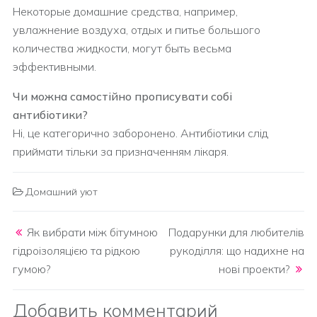
Некоторые домашние средства, например,
увлажнение воздуха, отдых и питье большого
количества жидкости, могут быть весьма
эффективными.
Чи можна самостійно прописувати собі
антибіотики?
Ні, це категорично заборонено. Антибіотики слід
приймати тільки за призначенням лікаря.
Домашний уют
Post navigation
Як вибрати між бітумною
Подарунки для любителів
гідроізоляцією та рідкою
рукоділля: що надихне на
гумою?
нові проекти?
Добавить комментарий